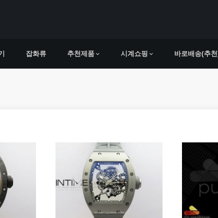
기
잡화류
추천제품
시계쇼핑
바로배송(추천