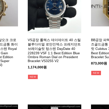
얄오크 크로
VS공장 롤렉스 데이데이트 40 스틸
BB공장 파텍
골드금통 화이
블루다이얼 로만인덱스 프레지던트
즈골드금통
텐 Royal
브레이슬릿 텅스텐 DayDate 40
릿 Cubitus 
 Gain
228239 VSF 1:1 Best Edition Blue
Best Editi
t Edition
Ombre Roman Dial on President
Bracelet S
t Super
Bracelet VS3255 V2
873,000원
l)
1,174,000원
NEW
NEW