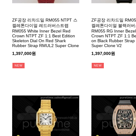
ZF공장 리차드밀 RM055 NTPT 스
ZF공장 리차드밀 RM055
켈레톤다이얼 레드러버스트랩
켈레톤다이얼 블랙러버
RM055 White Inner Bezel Red
RM055 RG Inner Bezel
Crown NTPT ZF 1:1 Best Edition
Crown NTPT ZF 1:1 Bes
Skeleton Dial On Red Shark
on Black Rubber Stra
Rubber Strap RMUL2 Super Clone
Super Clone V2
1,397,000원
1,397,000원
NEW
NEW