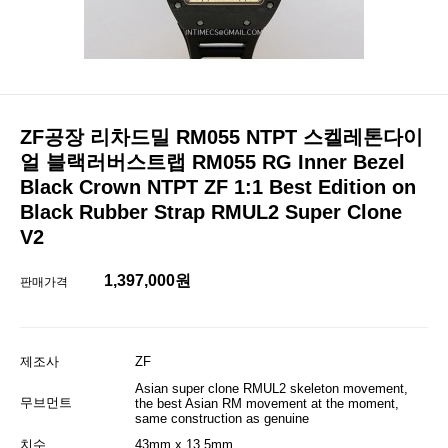
ZF공장 리차드밀 RM055 NTPT 스켈레톤다이
얼 블랙러버스트랩 RM055 RG Inner Bezel
Black Crown NTPT ZF 1:1 Best Edition on
Black Rubber Strap RMUL2 Super Clone
V2
1,397,000원
판매가격
제조사
ZF
Asian super clone RMUL2 skeleton movement,
무브먼트
the best Asian RM movement at the moment,
same construction as genuine
치수
43mm x 13.5mm