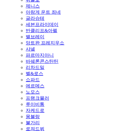
제니스
아랑게 운트 죄네
글라슈테
세븐프라이데이
반클리프&아펠
밸브레이
앙트완 프레지우소
샤넬
파르마지아니
바쉐론콘스탄틴
리차드밀
벨&로스
쇼파드
에르메스
노모스
프랭크뮬러
루이비통
자케드로
몽블랑
불가리
로져드뷔