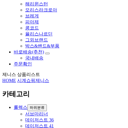
해리윈스턴
모리스라크로아
브레게
피아제
콩코드
율리스나르딘
그외브랜드
박스&밴드&부품
바로배송(추천)
국내배송
주문확인
제니스 상품리스트
HOME
시계쇼핑
제니스
카테고리
롤렉스
하위분류
서브마리너
데이저스트 36
데이저스트 41