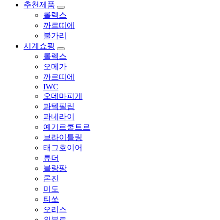
추천제품
롤렉스
까르띠에
불가리
시계쇼핑
롤렉스
오메가
까르띠에
IWC
오데마피게
파텍필립
파네라이
예거르쿨트르
브라이틀링
태그호이어
튜더
블랑팡
론진
미도
티쏘
오리스
위블로