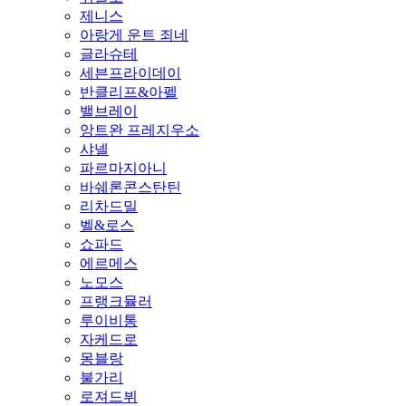
제니스
아랑게 운트 죄네
글라슈테
세븐프라이데이
반클리프&아펠
밸브레이
앙트완 프레지우소
샤넬
파르마지아니
바쉐론콘스탄틴
리차드밀
벨&로스
쇼파드
에르메스
노모스
프랭크뮬러
루이비통
자케드로
몽블랑
불가리
로져드뷔