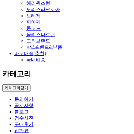
해리윈스턴
모리스라크로아
브레게
피아제
콩코드
율리스나르딘
그외브랜드
박스&밴드&부품
바로배송(추천)
국내배송
카테고리
카테고리닫기
문의하기
공지사항
블로그
검수사진
구매후기
잡화류