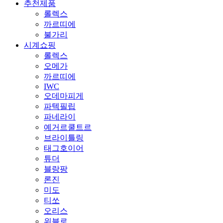
추천제품
롤렉스
까르띠에
불가리
시계쇼핑
롤렉스
오메가
까르띠에
IWC
오데마피게
파텍필립
파네라이
예거르쿨트르
브라이틀링
태그호이어
튜더
블랑팡
론진
미도
티쏘
오리스
위블로