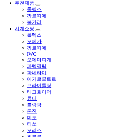
추천제품
롤렉스
까르띠에
불가리
시계쇼핑
롤렉스
오메가
까르띠에
IWC
오데마피게
파텍필립
파네라이
예거르쿨트르
브라이틀링
태그호이어
튜더
블랑팡
론진
미도
티쏘
오리스
위블로