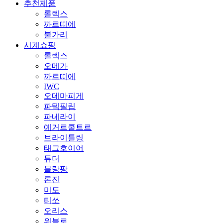
추천제품
롤렉스
까르띠에
불가리
시계쇼핑
롤렉스
오메가
까르띠에
IWC
오데마피게
파텍필립
파네라이
예거르쿨트르
브라이틀링
태그호이어
튜더
블랑팡
론진
미도
티쏘
오리스
위블로