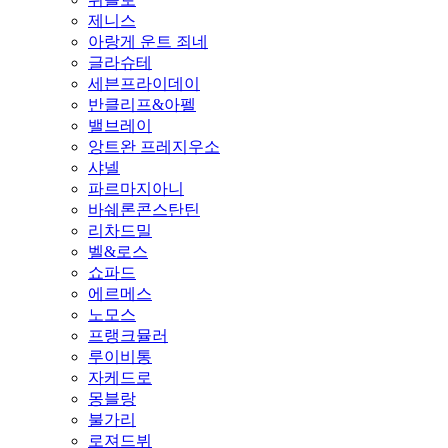
제니스
아랑게 운트 죄네
글라슈테
세븐프라이데이
반클리프&아펠
밸브레이
앙트완 프레지우소
샤넬
파르마지아니
바쉐론콘스탄틴
리차드밀
벨&로스
쇼파드
에르메스
노모스
프랭크뮬러
루이비통
자케드로
몽블랑
불가리
로져드뷔