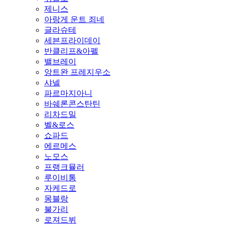
제니스
아랑게 운트 죄네
글라슈테
세븐프라이데이
반클리프&아펠
밸브레이
앙트완 프레지우소
샤넬
파르마지아니
바쉐론콘스탄틴
리차드밀
벨&로스
쇼파드
에르메스
노모스
프랭크뮬러
루이비통
자케드로
몽블랑
불가리
로져드뷔