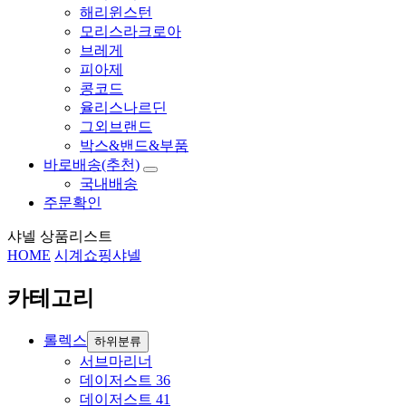
해리윈스턴
모리스라크로아
브레게
피아제
콩코드
율리스나르딘
그외브랜드
박스&밴드&부품
바로배송(추천)
국내배송
주문확인
샤넬 상품리스트
HOME
시계쇼핑
샤넬
카테고리
롤렉스
하위분류
서브마리너
데이저스트 36
데이저스트 41