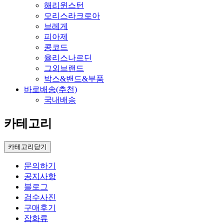
해리윈스턴
모리스라크로아
브레게
피아제
콩코드
율리스나르딘
그외브랜드
박스&밴드&부품
바로배송(추천)
국내배송
카테고리
카테고리닫기
문의하기
공지사항
블로그
검수사진
구매후기
잡화류