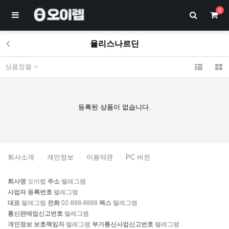
0
율리스나르딘
상품정렬
등록된 상품이 없습니다.
회사소개
개인정보
이용약관
PC 버전
회사명
오이렙
주소
텔레그램
사업자 등록번호
텔레그램
대표
텔레그램
전화
02-888-8888
팩스
텔레그램
통신판매업신고번호
텔레그램
개인정보 보호책임자
텔레그램
부가통신사업신고번호
텔레그램