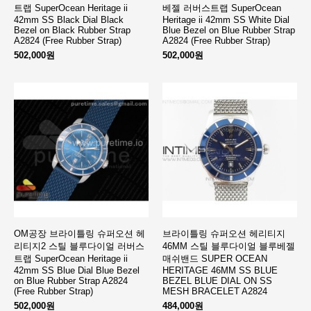
트랩 SuperOcean Heritage ii
베젤 러버스트랩 SuperOcean
42mm SS Black Dial Black
Heritage ii 42mm SS White Dial
Bezel on Black Rubber Strap
Blue Bezel on Blue Rubber Strap
A2824 (Free Rubber Strap)
A2824 (Free Rubber Strap)
502,000원
502,000원
OM공장 브라이틀링 슈퍼오션 헤
브라이틀링 슈퍼오션 헤리티지
리티지2 스틸 블루다이얼 러버스
46MM 스틸 블루다이얼 블루베젤
트랩 SuperOcean Heritage ii
매쉬밴드 SUPER OCEAN
42mm SS Blue Dial Blue Bezel
HERITAGE 46MM SS BLUE
on Blue Rubber Strap A2824
BEZEL BLUE DIAL ON SS
(Free Rubber Strap)
MESH BRACELET A2824
502,000원
484,000원