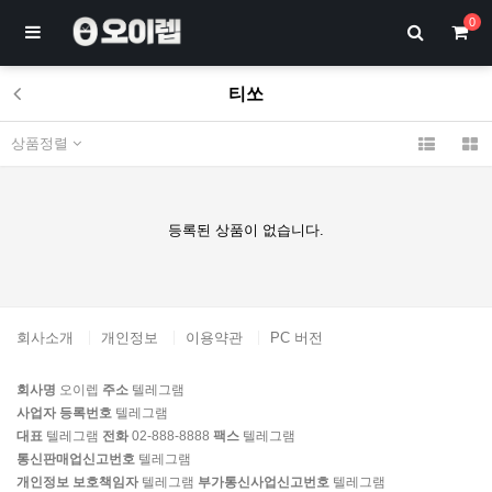
0
티쏘
상품정렬
등록된 상품이 없습니다.
회사소개
개인정보
이용약관
PC 버전
회사명
오이렙
주소
텔레그램
사업자 등록번호
텔레그램
대표
텔레그램
전화
02-888-8888
팩스
텔레그램
통신판매업신고번호
텔레그램
개인정보 보호책임자
텔레그램
부가통신사업신고번호
텔레그램