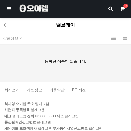
0
밸브레이
상품정렬
등록된 상품이 없습니다.
회사소개
개인정보
이용약관
PC 버전
회사명
오이렙
주소
텔레그램
사업자 등록번호
텔레그램
대표
텔레그램
전화
02-888-8888
팩스
텔레그램
통신판매업신고번호
텔레그램
개인정보 보호책임자
텔레그램
부가통신사업신고번호
텔레그램