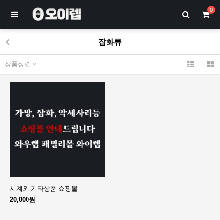
0
잡화류
상품정렬
시계외 기타상품 쇼핑몰
20,000원