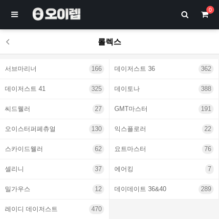
0
롤렉스
서브마리너
166
데이저스트 36
362
데이저스트 41
325
데이토나
388
씨드웰러
27
GMT마스터
191
오이스터퍼페츄얼
130
익스플로러
22
스카이드웰러
62
요트마스터
76
셀리니
37
에어킹
7
밀가우스
12
데이데이트 36&40
289
레이디 데이저스트
470