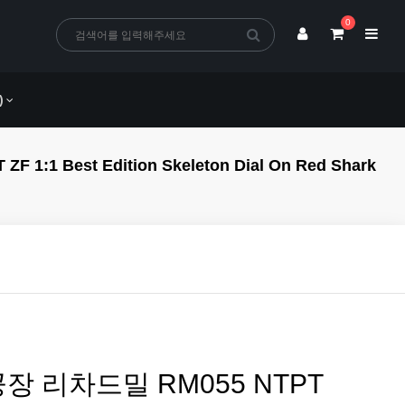
0
)
 Best Edition Skeleton Dial On Red Shark
공장 리차드밀 RM055 NTPT