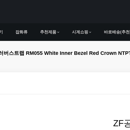
기
잡화류
추천제품
시계쇼핑
바로배송(추천
55 White Inner Bezel Red Crown NTPT ZF 1:1
ZF