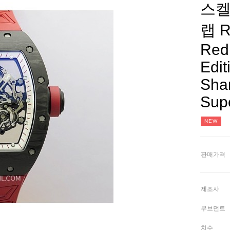
스켈
랩 R
Red
Edit
Sha
Sup
NEW
판매가격
제조사
무브먼트
치수