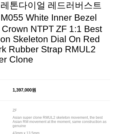
레톤다이얼 레드러버스트
M055 White Inner Bezel
 Crown NTPT ZF 1:1 Best
ion Skeleton Dial On Red
rk Rubber Strap RMUL2
er Clone
1,397,000원
ZF
Asian super clone RMUL2 skeleton movement, the best
Asian RM movement at the moment, same construction as
genuine
43mm x 13.5mm