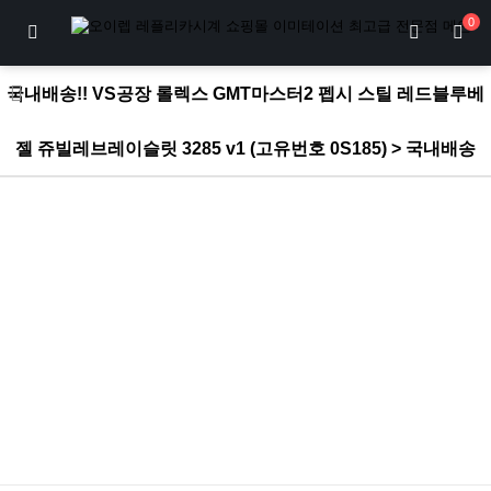
0
국내배송!! VS공장 롤렉스 GMT마스터2 펩시 스틸 레드블루베
젤 쥬빌레브레이슬릿 3285 v1 (고유번호 0S185) > 국내배송