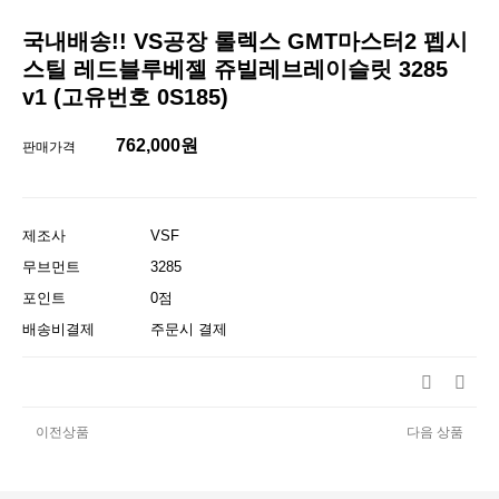
국내배송!! VS공장 롤렉스 GMT마스터2 펩시
스틸 레드블루베젤 쥬빌레브레이슬릿 3285
v1 (고유번호 0S185)
762,000원
판매가격
제조사
VSF
무브먼트
3285
포인트
0점
배송비결제
주문시 결제
이전상품
다음 상품