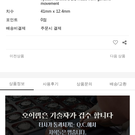
movement
치수
41mm x 12.4mm
포인트
0점
배송비결제
주문시 결제
이전상품
다음 상품
상품정보
사용후기
상품문의
배송/교환