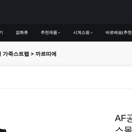
기
잡화류
추천제품
시계쇼핑
바로배송(추천
얼 가죽스트랩 > 까르띠에
AF
스몰