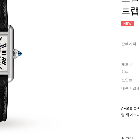
트
NEW
판매가격
제조사
치수
포인트
배송비결
AF공장 까
틸 화이트