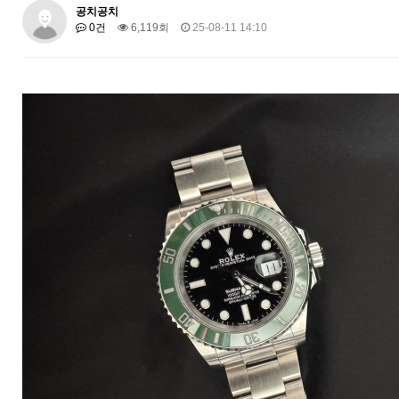
공치공치
0건
6,119회
25-08-11 14:10