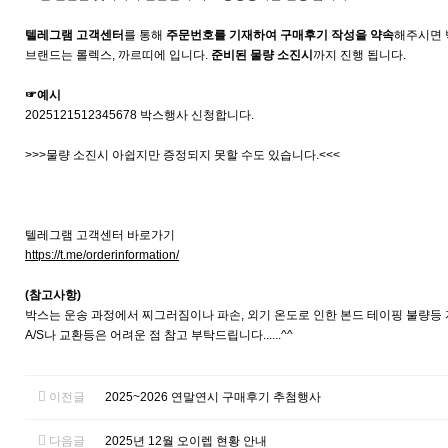
텔레그램 고객센터
를 통해
주문번호를 기재하여 구매후기 작성을 약속
해주시면 
브랜드는 롤렉스, 까르띠에 입니다.
준비된 물량 소진시
까지 진행 됩니다.
☞예시
2025121512345678 박스행사 신청합니다.
>>>물량 소진시 아쉽지만 증정되지 못할 수도 있습니다.<<<
텔레그램 고객센터 바로가기
https://t.me/orderinformation/
(참고사항)
박스는 운송 과정에서 찌그러짐이나 파손, 외기 온도로 인한 본드 테이핑 불량등 
A/S나 교환등은 어려운 점 참고 부탁드립니다......^^
이전글
2025~2026 연말연시 구매후기 추첨행사
다음글
2025년 12월 오이렙 현황 안내