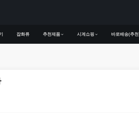
기
잡화류
추천제품
시계쇼핑
바로배송(추천
사